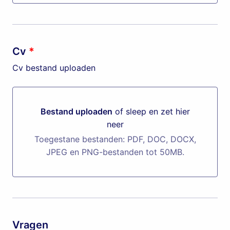
Cv
*
Cv bestand uploaden
Bestand uploaden
of sleep en zet hier
neer
Bestand uploaden of sleep en zet hier neer
Toegestane bestanden: PDF, DOC, DOCX,
JPEG en PNG-bestanden tot 50MB.
Vragen